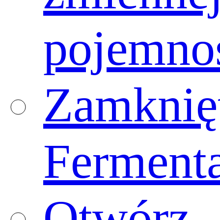
pojemno
Zamknię
Fermenta
Otwórz