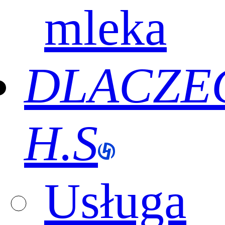
mleka
DLACZE
H.S
Usługa