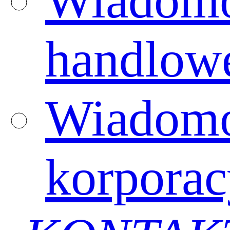
Wiadomo
handlow
Wiadomo
korporac