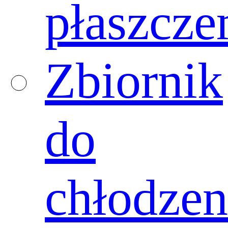
płaszcz
Zbiornik
do
chłodzen