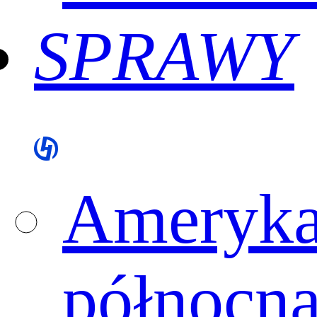
SPRAWY
Ameryk
północn